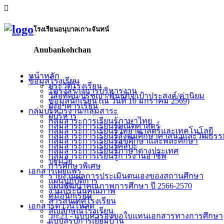
โรงเรียนอนุบาลเกาะจันทน์
Anubankohchan
หน้าหลัก
ข้อมูลโรงเรียน
ประวัติโรงเรียน
โครงสร้างการบริหารงาน
วิสัยทัศน์/ปรัชญา/พันธกิจ/เป้าประสงค์/ค่านิยม
ข้อมูลนักเรียน (ณ วันที่ 10 มกราคม 2569)
ผังอาคารเรียน
กลุ่มบริหารงาน/กลุ่มสาระ
ผู้บริหาร
กลุ่มสาระการเรียนรู้ภาษาไทย
กลุ่มสาระการเรียนรู้คณิตศาสตร์
กลุ่มสาระการเรียนรู้วิทยาศาสตร์และเทคโนโลยี
กลุ่มสาระการเรียนรู้สังคมศึกษาศาสนาและวัฒธร
กลุ่มสาระการเรียนรู้สุขศึกษาและพละศึกษา
กลุ่มสาระการเรียนรู้ศิลปะ
กลุ่มสาระการเรียนรู้ภาษาต่างประเทศ
กลุ่มสาระการเรียนรู้การงานอาชีพ
ปฐมวัย
การศึกษาพิเศษ
เอกสารเผยแพร่
รายงานผลการประเมินตนเองของสถานศึกษา
แผนปฏิบัติการ
แผนพัฒนาคุณภาพการศึกษา ปี 2566-2570
งานประกันคุณภาพ
คู่มือนักเรียน
สารสนเทศโรงเรียน
เอกสารดาวน์โหลด
สัญลักษณ์โรงเรียน
วก.21 - แบบคำร้องขอใบแทนเอกสารทางการศึกษา
แบบสรุปการเยี่ยมบ้าน