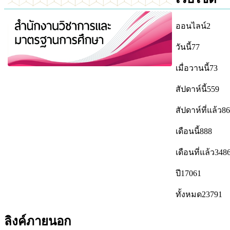
ออนไลน์
2
วันนี้
77
เมื่อวานนี้
73
สัปดาห์นี้
559
สัปดาห์ที่แล้ว
86
เดือนนี้
888
เดือนที่แล้ว
348
ปี
17061
ทั้งหมด
23791
ลิงค์ภายนอก